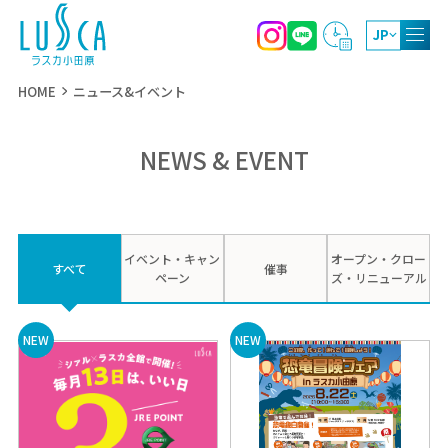
JP
HOME
ニュース&イベント
NEWS & EVENT
10:00～20:00
ショッピング
レストラン・カフェ
※各店営業時間が異なります
10:00～18:00（4月～9月）
イベント・キャン
オープン・クロー
屋上庭園
すべて
催事
10:00～17:00（10月～3月）
ペーン
ズ・リニューアル