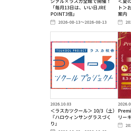
シァル×ラスカ全館で開催！
＜夏
「毎月13日は、いい日JRE
ト＞
POINT3倍」
案内
2026-08-13～2026-08-13
20
2026.10.03
2026.0
＜ラスカツクール＞ 10/3（土）
Prem
『ハロウィンサングラスづく
リー
り』
20