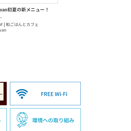
awan初夏の新メニュー！
－
6F | 和ごはんとカフェ
wan
inas サステナブルアクセサリ
込みビアガーデンプラン
売
2026-07-01～2026-09-30
－
RF | BBQ★TERRACE
NY TABLE
4F | パーツクラブ