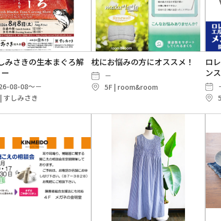
すしみさきの生本まぐろ解
枕にお悩みの方にオススメ！
ロレ
ョー
ンス
－
26-08-08～－
5F | room&room
F | すしみさき