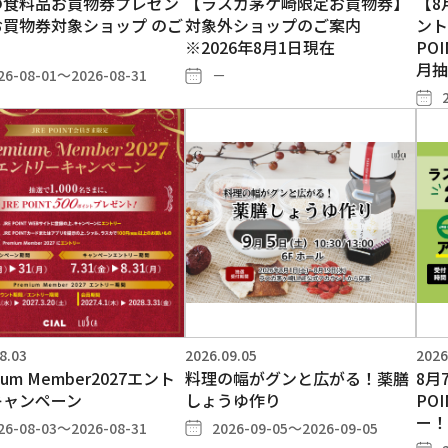
の食料品お買物券プレゼン
【ラスカ茅ケ崎限定お買物券】
【8
お買物券対象ショップ のご
対象外ショップのご案内
ント
※2026年8月1日現在
PO
月抽
26-08-01～2026-08-31
－
8.03
2026.09.05
2026
ium Member2027エント
料理の幅がグンと広がる！薬膳
8月
キャンペーン
しょうゆ作り
PO
ー！
26-08-03～2026-08-31
2026-09-05～2026-09-05