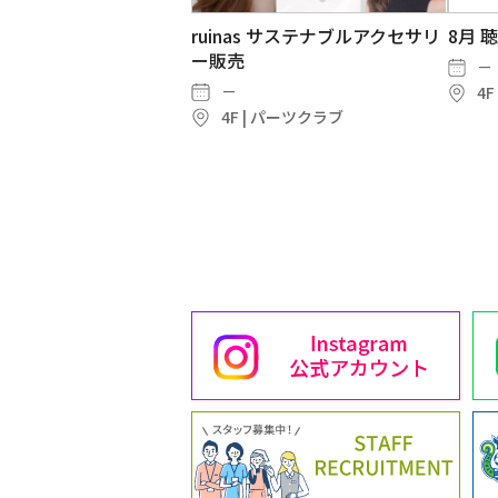
ruinas サステナブルアクセサリ
8月 
ー販売
－
－
4F
4F | パーツクラブ
＼目のことちゃんと考えるな
6F すしみさきの生本まぐろ解
枕に
cha
ら！／アイシティで【目ンテナ
体ショー
－
－
ンス】しませんか？
2026-08-08～－
5F
6
chawa
－
6F | すしみさき