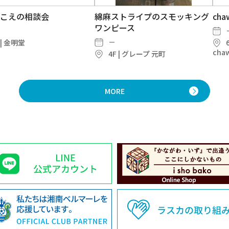
聴こえの相談会
綿麻ストライプのスモッキング
ch
ワンピース
－
 | 金明堂
cha
4F | グレープ 元町
MORE
お悩みの方にオススメ！
wan初夏の新メニュー！
ロレックス・オメガ他 メンテナ
【新メニュー】お野菜たっぷり
ru
持ち
ンスフェア実施中！
＆ヘルシー！「旨辛焼き ビビン
ー販
バ & 選べる副菜…
－
 | room&room
F | 和ごはんとカフェ
n
SUN
－
5F | マイセレクトポイント