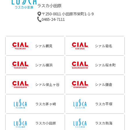
ラスカ小田原
〒250-0011 小田原市栄町1-1-9
0465-24-7111
シァル鶴見
シァル菊名
シァル横浜
シァル桜木町
シァル保土ヶ谷
シァル鎌倉
ラスカ茅ヶ崎
ラスカ平塚
ラスカ小田原
ラスカ熱海