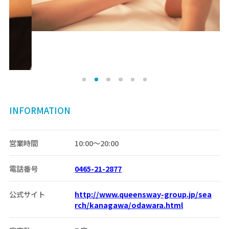
INFORMATION
営業時間
10:00〜20:00
電話番号
0465-21-2877
公式サイト
http://www.queensway-group.jp/sea
rch/kanagawa/odawara.html