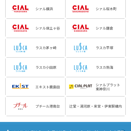
シァル横浜
シァル桜木町
シァル保土ヶ谷
シァル鎌倉
ラスカ茅ヶ崎
ラスカ平塚
ラスカ小田原
ラスカ熱海
シァルプラット
エキスト鹿島田
東神奈川
プチール港南台
辻堂・湯河原・来宮・伊東駅構内