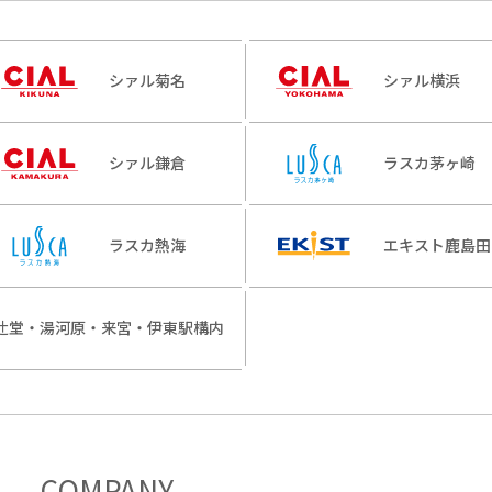
シァル菊名
シァル横浜
シァル鎌倉
ラスカ茅ヶ崎
ラスカ熱海
エキスト鹿島田
辻堂・湯河原・来宮・伊東駅構内