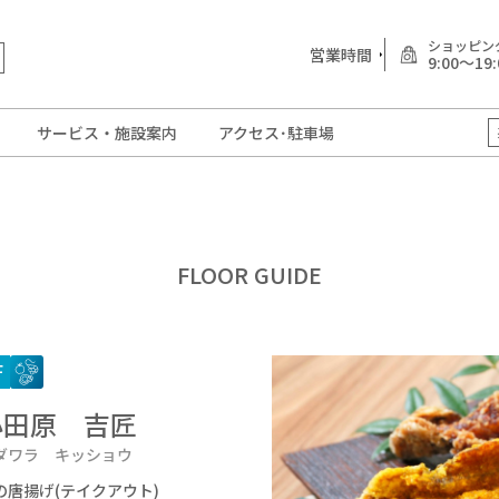
ショッピン
営業時間
9:00～19:
サービス・施設案内
アクセス･駐車場
FLOOR GUIDE
F
小田原 吉匠
ダワラ キッショウ
の唐揚げ(テイクアウト)