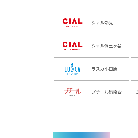
シァル鶴見
シァル保土ヶ谷
ラスカ小田原
プチール港南台