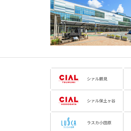
シァル鶴見
シァル保土ヶ谷
ラスカ小田原