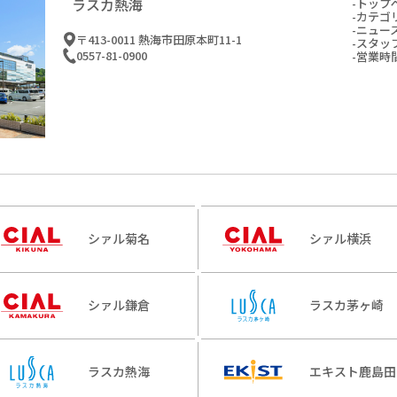
ラスカ熱海
トップ
カテゴ
ニュー
〒413-0011 熱海市田原本町11-1
スタッ
0557-81-0900
営業時
シァル菊名
シァル横浜
シァル鎌倉
ラスカ茅ヶ崎
ラスカ熱海
エキスト鹿島田