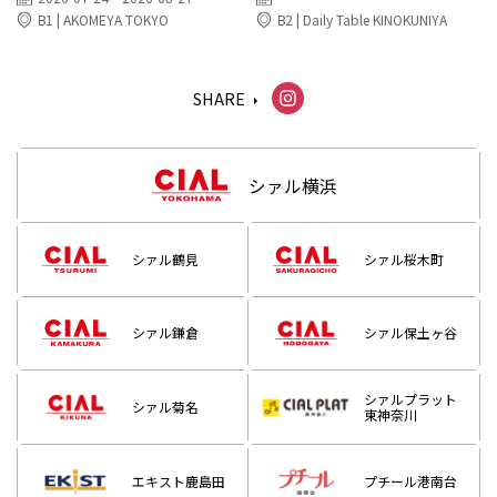
B1 | AKOMEYA TOKYO
B2 | Daily Table KINOKUNIYA
SHARE
シァル横浜
シァル鶴見
シァル桜木町
シァル鎌倉
シァル保土ヶ谷
シァルプラット
シァル菊名
東神奈川
エキスト鹿島田
プチール港南台