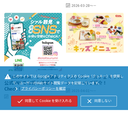
2026-03-28～－
warning
＼Follow me／シァル鶴見
レストラン・カフェ キッズ
このサイトでは Google アナリティクスの Cookie（クッキー）を使用し
公式SNSでお得な情報を
メニューのご紹介！
て、ユーザーのWebサイト閲覧データを記録しています。
Check！
chevron_right
プライバシーポリシーを確認
2025-04-01～－
－
check
close
同意して Cookie を受け入れる
同意しない