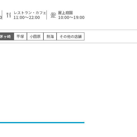
レストラン・カフェ
屋上庭園
0
11:00～22:00
10:00～19:00
茅ヶ崎
平塚
小田原
熱海
その他の店舗