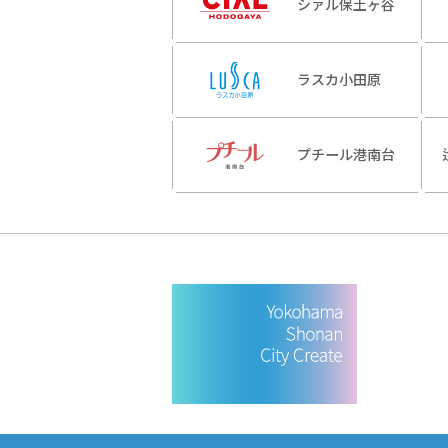
シァル保土ヶ谷
ラスカ小田原
プチール港南台