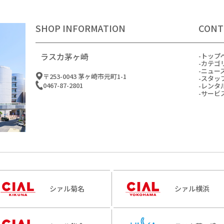
SHOP INFORMATION
CONT
ラスカ茅ヶ崎
トップ
カテゴ
ニュー
〒253-0043 茅ヶ崎市元町1-1
スタッ
0467-87-2801
レンタ
サービ
シァル菊名
シァル横浜