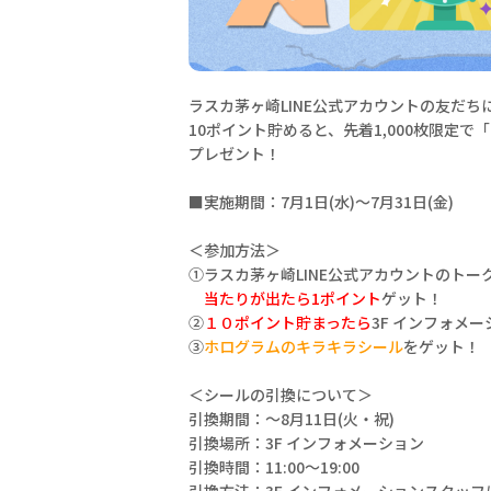
ラスカ茅ヶ崎LINE公式アカウントの友だ
10ポイント貯めると、先着1,000枚限定で
プレゼント！
■実施期間：7月1日(水)～7月31日(金)
＜参加方法＞
①ラスカ茅ヶ崎LINE公式アカウントのトー
当たりが出たら1ポイント
ゲット！
➁
１０ポイント貯まったら
3F インフォメ
③
ホログラムのキラキラシール
をゲット！
＜シールの引換について＞
引換期間：～8月11日(火・祝)
引換場所：3F インフォメーション
引換時間：11:00～19:00
引換方法：3F インフォメーションスタッ