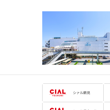
シァル鶴見