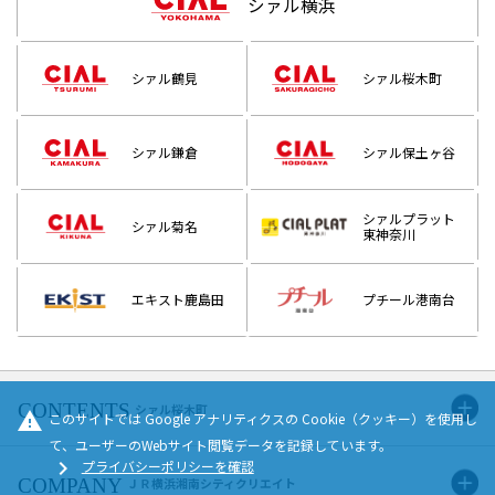
シァル横浜
シァル鶴見
シァル桜木町
シァル鎌倉
シァル保土ヶ谷
シァルプラット
シァル菊名
東神奈川
エキスト鹿島田
プチール港南台
シァル桜木町
warning
このサイトでは Google アナリティクスの Cookie（クッキー）を使用し
て、ユーザーのWebサイト閲覧データを記録しています。
chevron_right
プライバシーポリシーを確認
ＪＲ横浜湘南シティクリエイト