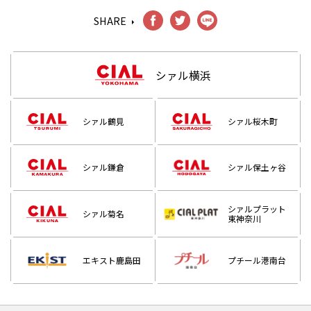
SHARE
シァル横浜
シァル鶴見
シァル桜木町
シァル鎌倉
シァル保土ヶ谷
シァルプラット
シァル菊名
東神奈川
エキスト鹿島田
プチール港南台